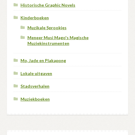
Historische Graphic Novels
Kinderboeken
Muzikale Sprookjes
Meneer Musi Mago's Magische
Muziekinstrumenten
Mo, Jade en Plakapong
Lokale uitgaven
Stadsverhalen
Muziekboeken