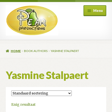
Ga
Ga
Menu
door
naar
naar
de
navigatie
inhoud
HOME
BOOK AUTHORS
YASMINE STALPAERT
Yasmine Stalpaert
Enig resultaat