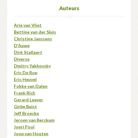
Auteurs
Arie van Vliet
Bettine van der Sluis
Christine Janssens
D'Auwe
Dirk Stallaert
Diverse
Dmitry Yakhovsky
Eric De Rop
Eric Heuvel
Fokke van Dalen
Frank Rich
Gerard Leever
Girbe Buist
Jeff Broeckx
Jeroen van Berckum
Joeri Pool
Joop van Houten