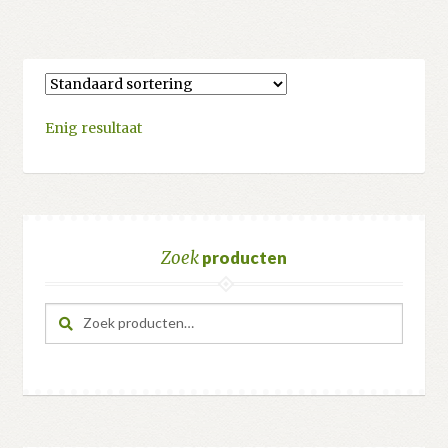
Enig resultaat
Zoek
producten
Zoeken
Zoeken
naar: