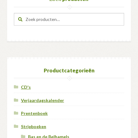
Zoeken
Zoeken
naar:
Productcategorieën
CD's
Verjaardagskalender
Prentenboek
Stripboeken
Bas en de Belhamels