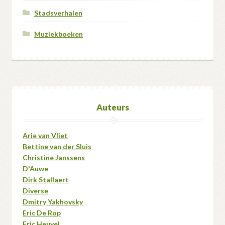
Stadsverhalen
Muziekboeken
Auteurs
Arie van Vliet
Bettine van der Sluis
Christine Janssens
D'Auwe
Dirk Stallaert
Diverse
Dmitry Yakhovsky
Eric De Rop
Eric Heuvel