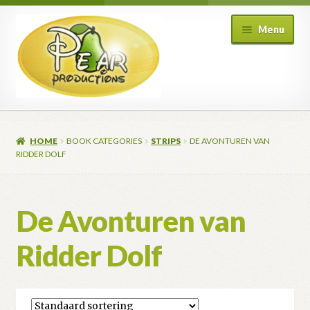
Ga
Ga
Menu
door
naar
naar
de
navigatie
inhoud
HOME
BOOK CATEGORIES
STRIPS
DE AVONTUREN VAN
RIDDER DOLF
De Avonturen van
Ridder Dolf