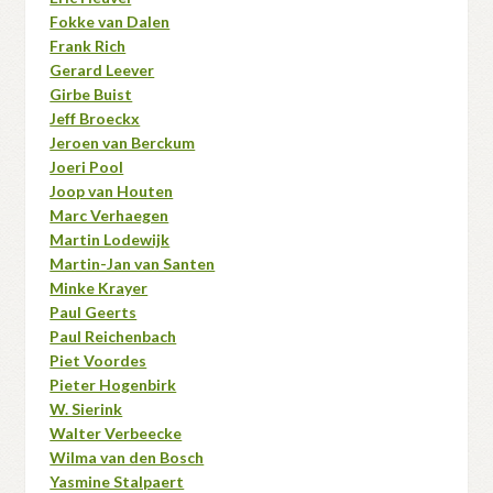
Fokke van Dalen
Frank Rich
Gerard Leever
Girbe Buist
Jeff Broeckx
Jeroen van Berckum
Joeri Pool
Joop van Houten
Marc Verhaegen
Martin Lodewijk
Martin-Jan van Santen
Minke Krayer
Paul Geerts
Paul Reichenbach
Piet Voordes
Pieter Hogenbirk
W. Sierink
Walter Verbeecke
Wilma van den Bosch
Yasmine Stalpaert