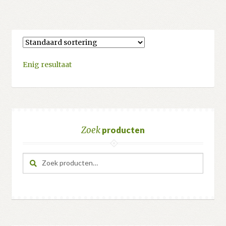
Enig resultaat
Zoek
producten
Zoeken
Zoeken
naar: