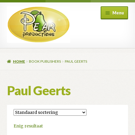
Ga
Ga
Menu
door
naar
naar
de
navigatie
inhoud
HOME
BOOK PUBLISHERS
PAUL GEERTS
Paul Geerts
Enig resultaat