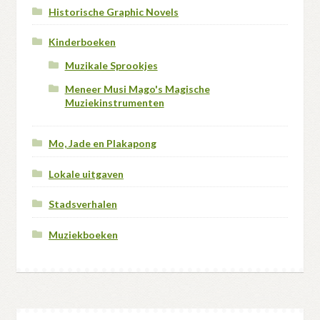
Historische Graphic Novels
Kinderboeken
Muzikale Sprookjes
Meneer Musi Mago's Magische
Muziekinstrumenten
Mo, Jade en Plakapong
Lokale uitgaven
Stadsverhalen
Muziekboeken