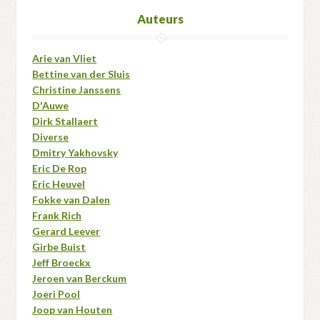
Auteurs
Arie van Vliet
Bettine van der Sluis
Christine Janssens
D'Auwe
Dirk Stallaert
Diverse
Dmitry Yakhovsky
Eric De Rop
Eric Heuvel
Fokke van Dalen
Frank Rich
Gerard Leever
Girbe Buist
Jeff Broeckx
Jeroen van Berckum
Joeri Pool
Joop van Houten