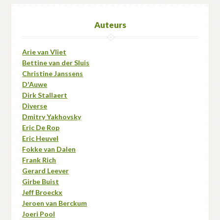
Auteurs
Arie van Vliet
Bettine van der Sluis
Christine Janssens
D'Auwe
Dirk Stallaert
Diverse
Dmitry Yakhovsky
Eric De Rop
Eric Heuvel
Fokke van Dalen
Frank Rich
Gerard Leever
Girbe Buist
Jeff Broeckx
Jeroen van Berckum
Joeri Pool