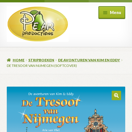
Ga
Ga
Menu
door
naar
naar
de
navigatie
inhoud
HOME
STRIPBOEKEN
DE AVONTUREN VAN KIM EN EDDY
DE TRESOOR VAN NIJMEGEN (SOFTCOVER)