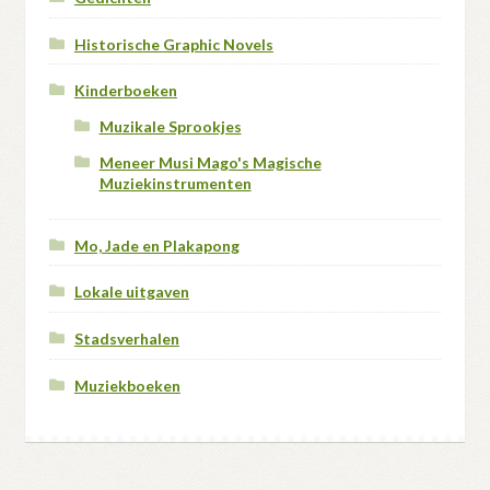
Historische Graphic Novels
Kinderboeken
Muzikale Sprookjes
Meneer Musi Mago's Magische
Muziekinstrumenten
Mo, Jade en Plakapong
Lokale uitgaven
Stadsverhalen
Muziekboeken