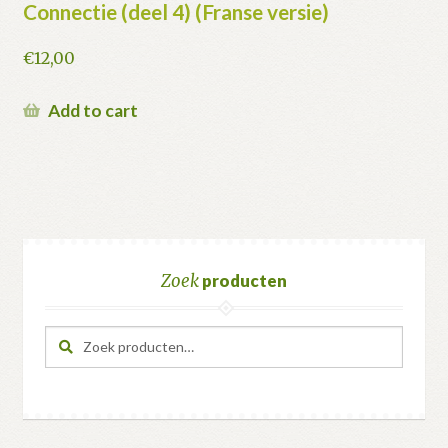
Connectie (deel 4) (Franse versie)
€
12,00
Add to cart
Zoek
producten
Zoeken
Zoeken
naar: