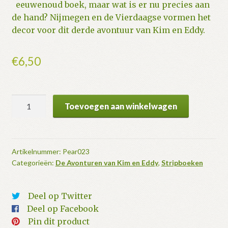
eeuwenoud boek, maar wat is er nu precies aan
de hand? Nijmegen en de Vierdaagse vormen het
decor voor dit derde avontuur van Kim en Eddy.
€
6,50
De
Toevoegen aan winkelwagen
Tresoor
van
Nijmegen
(softcover)
Artikelnummer:
Pear023
Categorieën:
De Avonturen van Kim en Eddy
,
Stripboeken
aantal
Deel op Twitter
Deel op Facebook
Pin dit product