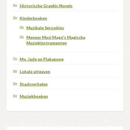
Historische Graphic Novels
Kinderboeken
Muzikale Sprookjes
Meneer Musi Mago's Magische
Muziekinstrumenten
Mo, Jade en Plakapong
Lokale uitgaven
Stadsverhalen
Muziekboeken