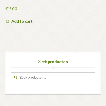
€
15,00
Add to cart
Zoek
producten
Zoeken
Zoeken
naar: