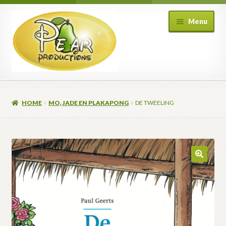
Ga
Ga
Menu
door
naar
naar
de
navigatie
inhoud
HOME
MO, JADE EN PLAKAPONG
DE TWEELING